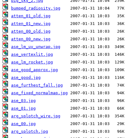
big_sky_2.jpg
bumped_radiosity.jpg
atten_01_old.jpg
atten_01_new.jpg
atten_00_old.jpg
atten_00_new.jpg
ase_lm_uv_unwrap.jpg
ase_vertexlit.jpg
ase_lm_rocket.jpg
ase_good_approx.jpg
ase_good.jpg
ase_furthest_fall.jpg
ase_fixed_normalmap.jpg
ase_03.jpg
ase_01.jpg
arg_splotch_wire.jpg
ase_00.jpg
arg_splotch.jpg