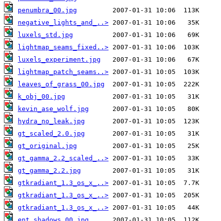
penumbra_00.jpg
negative_lights_and_..>
luxels_std.jpg
lightmap_seams_fixed..>
luxels_experiment.jpg
lightmap_patch_seams..>
leaves_of_grass_00.jpg
k_obj_00.jpg
kevin_ase_wolf.jpg
hydra_no_leak.jpg
gt_scaled_2.0.jpg
gt_original.jpg
gt_gamma_2.2_scaled_..>
gt_gamma_2.2.jpg
gtkradiant_1.3_os_x_..>
gtkradiant_1.3_os_x_..>
gtkradiant_1.3_os_x_..>
ent_shadows_00.jpg