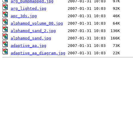
arg_bumpmapped.jpg
arg_lighted.jpg
apc_3ds.jpg
alphamod_volume_00.jpg
alphamod_sand_2.jpg
alphamod_sand.jpg
adaptive_aa.jpg
adaptive_aa_diagram.jpg