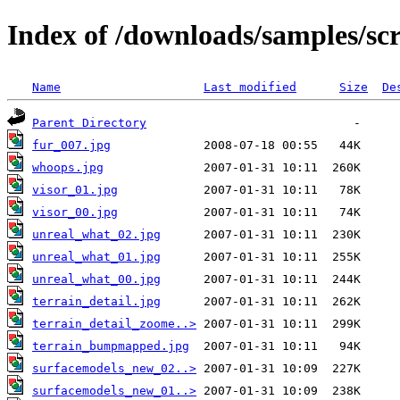
Index of /downloads/samples/sc
Name
Last modified
Size
De
Parent Directory
fur_007.jpg
whoops.jpg
visor_01.jpg
visor_00.jpg
unreal_what_02.jpg
unreal_what_01.jpg
unreal_what_00.jpg
terrain_detail.jpg
terrain_detail_zoome..>
terrain_bumpmapped.jpg
surfacemodels_new_02..>
surfacemodels_new_01..>